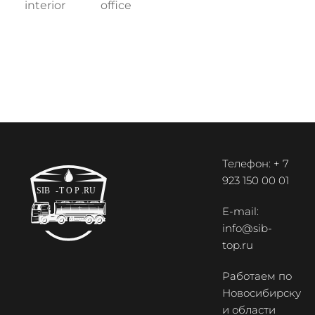
interior
office
Телефон: + 7
923 150 00 01
E-mail:
info@sib-
top.ru
Работаем по
Новосибирску
и области